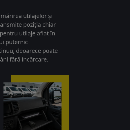
mărirea utilajelor și
ansmite poziția chiar
entru utilaje aflat în
lui puternic
ntinuu, deoarece poate
ni fără încărcare.