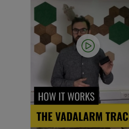
Descurajarea
urșilor
Gard
electric
Panou
solar
Urmărire
GPS