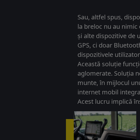
Sau, altfel spus, disp
la breloc nu au nimic
și alte dispozitive de
GPS, ci doar Bluetooth
dispozitivele utilizat
Această soluție funcț
aglomerate. Soluția n
munte, în mijlocul unu
internet mobil integra
Acest lucru implică în