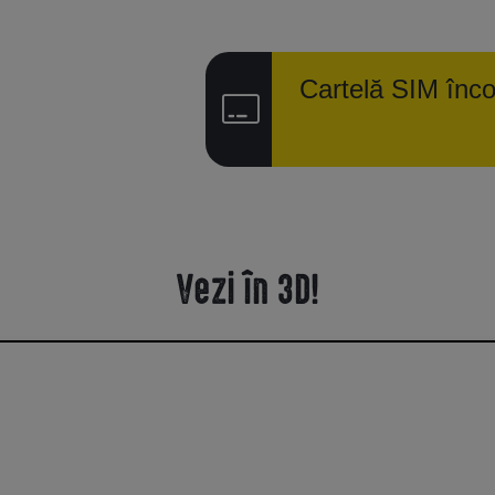
Cartelă SIM înco
Vezi în 3D!