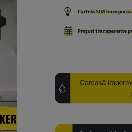
Cartelă SIM încorpora
Prețuri transparente pe
Carcasă impermea