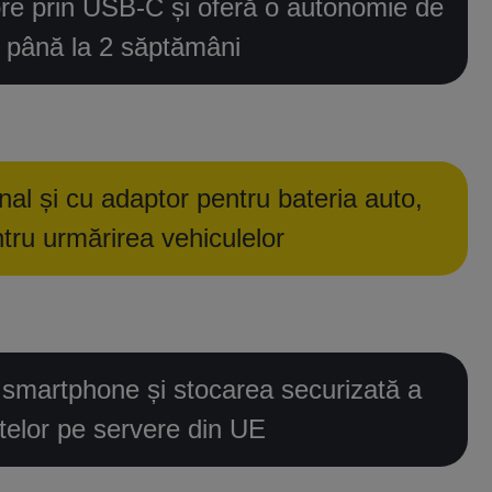
ore prin USB-C și oferă o autonomie de
până la 2 săptămâni
onal și cu adaptor pentru bateria auto,
tru urmărirea vehiculelor
u smartphone și stocarea securizată a
telor pe servere din UE