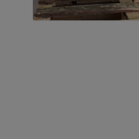
Accesorii
Garanțiile
noastre
Blog
de
expert
Fii
distribuitor!
Despre