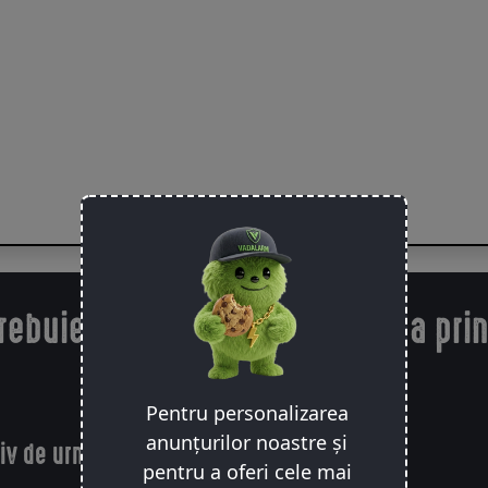
rebuie să știi despre urmărirea pri
Pentru personalizarea
anunțurilor noastre și
iv de urmărire Bluetooth nu este GPS
pentru a oferi cele mai