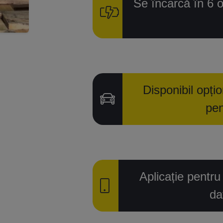
Se încarcă în 6 
Disponibil opți
pen
Aplicație pentr
da