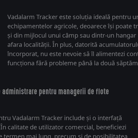
Vadalarm Tracker este soluția ideală pentru ur
echipamentelor agricole, deoarece își poate tr
și din mijlocul unui câmp sau dintr-un hangar p
afara localității. În plus, datorită acumulatoru
încorporat, nu este nevoie să îl alimentezi co
funcționa fără probleme până la două săptămâ
e administrare pentru managerii de flote
tru Vadalarm Tracker include și o interfață
n calitate de utilizator comercial, beneficiezi
e termen mai lung, precum și de posibilitatea