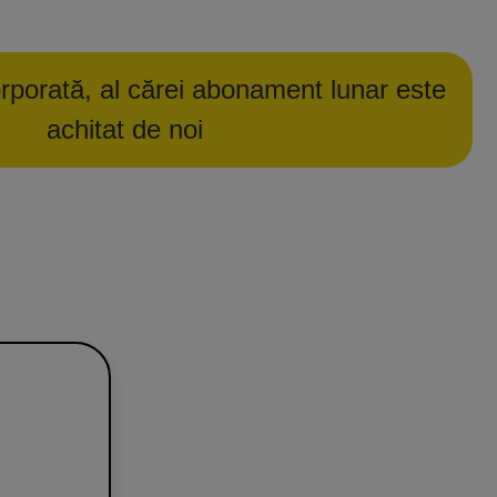
rporată, al cărei abonament lunar este
achitat de noi