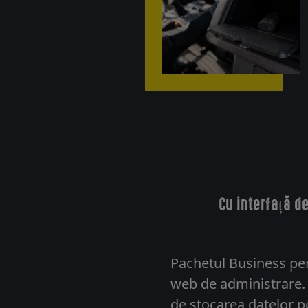
Cu interfață d
Pachetul Business pen
web de administrare. Î
de stocarea datelor p