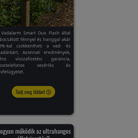
 Vadalarm Smart Duo Flash által
ibocsátott fénnyel és hanggal akár
0%-kal csökkentheti a vad- és
adárkárt. Azonnali eredmények,
énz visszafizetési garancia,
kostelefonos vezérlés és
ávfelügyelet.
Tudj meg többet
ogyan működik az ultrahangos