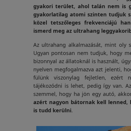
gyakori terület, ahol talán nem is
Vakondriasztás
gyakorlatilag atomi szinten tudjuk s
közel tetszőleges frekvenciájú han
ismerd meg az ultrahang leggyakoribb
Villanypásztor
Az ultrahang alkalmazását, mint oly 
Ugyan pontosan nem tudjuk, hogy mely
bizonnyal az állatoknál is használt, úg
Napelem
nyelven megfogalmazva azt jelenti, h
fülünk viszonylag fejletlen, ezért
GPS
tájékozódni is lehet, pedig így van. 
nyomkövetés
szemmel, hogy ha jön egy autó, akkor
azért nagyon bátornak kell lenned,
is tudd kerülni
.
Kiegészítők