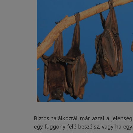
Garanciáink
Szakértői
blog
Légy
viszonteladó!
Rólunk
Szállítás,
Biztos találkoztál már azzal a jelens
ekt,
Jó minőségű,Gps
A vakondr
szerviz
egy függöny felé beszélsz, vagy ha egy
nyomkövetöt
vétele utá