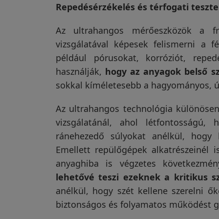
Repedésérzékelés és térfogati teszt
Az ultrahangos mérőeszközök a fre
vizsgálatával képesek felismerni a 
például pórusokat, korróziót, repe
használják,
hogy az anyagok belső sz
sokkal kíméletesebb a hagyományos, úg
Az ultrahangos technológia különösen 
vizsgálatánál, ahol létfontosságú,
ránehezedő súlyokat anélkül, hogy b
Emellett repülőgépek alkatrészeinél 
anyaghiba is végzetes következmén
lehetővé teszi ezeknek a kritikus s
anélkül, hogy szét kellene szerelni ő
biztonságos és folyamatos működést g