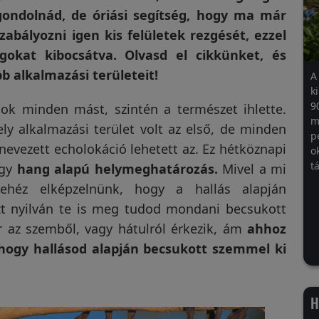
 gondolnád, de óriási segítség, hogy ma már
zabályozni igen kis felületek rezgését, ezzel
gokat kibocsátva. Olvasd el cikkünket, és
 alkalmazási területeit!
A
k
9
sok minden mást, szintén a természet ihlette.
m
 alkalmazási terület volt az első, de minden
p
ynevezett echolokáció lehetett az. Ez hétköznapi
o
t
ogy
hang alapú helymeghatározás.
Mivel a mi
 nehéz elképzelnünk, hogy a hallás alapján
Azt nyilván te is meg tudod mondani becsukott
 az szemből, vagy hátulról érkezik, ám
ahhoz
 hogy hallásod alapján becsukott szemmel ki
H