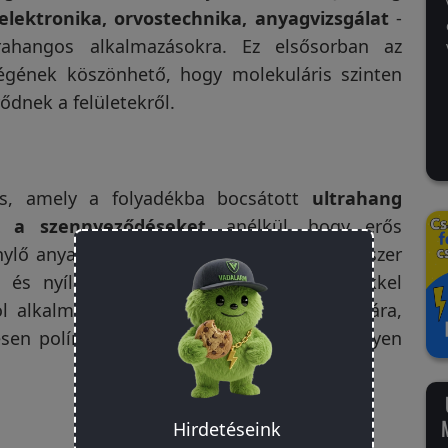
 elektronika, orvostechnika, anyagvizsgálat
-
ahangos alkalmazásokra. Ez elsősorban az
égének köszönhető, hogy molekuláris szinten
ődnek a felületekről.
rás, amely a folyadékba bocsátott
ultrahang
el a szennyeződéseket
, anélkül, hogy erős
nylő anyagokat kellene használni. Ez a módszer
e és nyílásokba, amelyek más módszerekkel
l alkalmazható érzékeny anyagok tisztítására,
sen polírozott fémfelületek, amelyek könnyen
Hirdetéseink