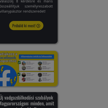
Válaszolj 8 kérdésre és máris
összeállítjuk személyreszabott
villanypásztor rendszeredet!
Próbáld ki most!
Új vadgazdálkodási szabályok
Magyarországon: minden, amit