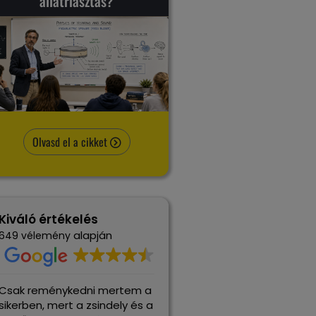
állatriasztás?
Olvasd el a cikket
Kiváló értékelés
alapján
649 vélemény
Alig 1 éves
Nálam működik, befujtam
gyepszőnyegünket elkezdték
udvart a spray-el, kitett