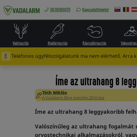
0618089079
Kapcsolatfelvétel
Magyarország
/
Ft
Vadriasztás
Madárriasztás
Rágcsálóriasztás
Vakondrias
Telefonos ügyfélszolgálatunk ma nem elérhető. Arra ké
Vadriasztás
Íme az ultrahang 8 leg
Tóth Miklós
Madárriasztás
A Vadalarm Blog szerzője 2016 óta
Íme az ultrahang 8 leggyakoribb fel
Rágcsálóriasztás
Valószínűleg az ultrahang fogalmát 
orvostechnikai alkalmazásokról, vag