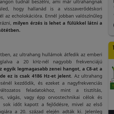
angon tudnál beszélni, ami már ultrahangnak
tó alapján
belső burkolat közé
em. Mivel a
fészkeltek be a
led, hogy hallanád is a visszaverődéskori
a szükségesnél
"nemtudommik", éjszakai
vább
Olvass tovább
él az echolokációra. Ennél jobban valószínűleg
tmérőjű lyukat
bulizással és rágcsálással. Az
rázni,
milyen érzés is lehet a fülükkel látni a
 a riasztó szára
ultrahang tudomásom
nos Papp
Annamária Iványi
hónapja
7 hónapja
le kellett döngölnöm
szerint nem hatol át szilárd
sötétben.
 A működés
anyagon, így nem sok
sát követő néhány
esélyem volt. Szerencsére
n a vakond békén
találtam egy rést, erre
 magaságyásainkat.
irányítottam a készüléket.
etben, az ultrahang hullámok átfedik az emberi
Már a 2. napon csökkent, a 3.
nap után pedig megszünt a
glalva a 20 kHz-nél nagyobb frekvenciájú
hívatlan látogatók
z egyik legmagasabb zenei hangot, a C8-at a
zajongása, végre nem telnek
de ez is csak 4186 Hz-et jelent
. Az ultrahang
az éjszakáim lambéria
kopogtató közjátékokkal.
sénél kezdődik, és ezeket a nagyfrekvenciás
Köszönet érte!
ltozatos feladatokhoz, mint a tisztítás,
és, vágás, vagy épp orvostechnikai célok és
a sok időt kapott a fejlődésre, mivel az első
giára a 20. század elején adták ki. Jelenleg