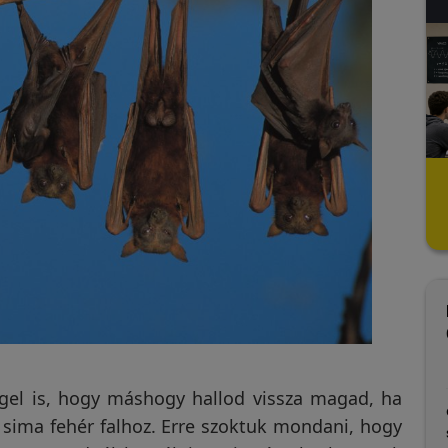
éggel is, hogy máshogy hallod vissza magad, ha
iasztót kézhez
Csak reménykedni mertem a
 sima fehér falhoz. Erre szoktuk mondani, hogy
n föl töltöttem és
sikerben, mert a zsindely és a