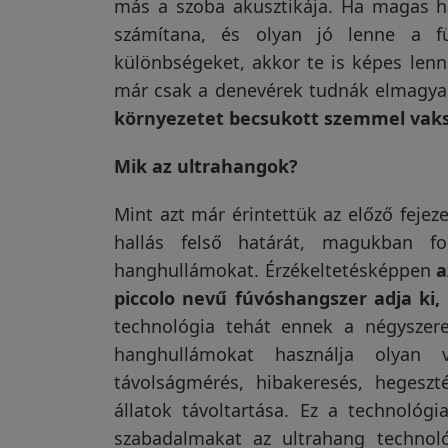
más a szoba akusztikája. Ha magas h
ároltam
vásároltam,bármikor meg
az útmuta
yon
tudom nézni hol van a
telepített
számítana, és olyan jó lenne a fü
Visszaküldési
járgány.Kiválló😁
talajfúró 
Olvass tovább
Olvass to
különbségeket, akkor te is képes lenn
politika
émám volt
nagyobb á
már csak a denevérek tudnák elmagya
ek.
készített,
Csilla Kalmár
Já
3 hónapja
3 
körül jól 
környezetet becsukott szemmel vak
m
a földet.
Kapcsolatfelvétel
megindulá
Mik az ultrahangok?
nap multá
hagyta a
Mint azt már érintettük az előző fejez
Regisztráció/Belépés
hallás felső határát, magukban fo
hanghullámokat. Érzékeltetésképpen
a
piccolo nevű fúvóshangszer adja ki, 
technológia tehát ennek a négyszere
hanghullámokat használja olyan vá
távolságmérés, hibakeresés, hegeszt
állatok távoltartása. Ez a technológi
szabadalmakat az ultrahang technoló