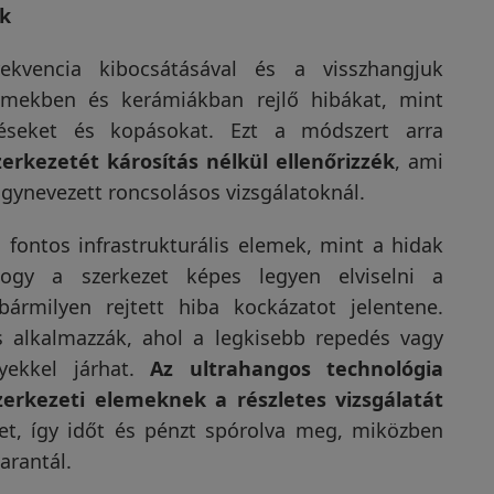
ek
kvencia kibocsátásával és a visszhangjuk
fémekben és kerámiákban rejlő hibákat, mint
déseket és kopásokat. Ezt a módszert arra
erkezetét károsítás nélkül ellenőrizzék
, ami
ynevezett roncsolásos vizsgálatoknál.
fontos infrastrukturális elemek, mint a hidak
 hogy a szerkezet képes legyen elviselni a
ármilyen rejtett hiba kockázatot jelentene.
is alkalmazzák, ahol a legkisebb repedés vagy
yekkel járhat.
Az ultrahangos technológia
zerkezeti elemeknek a részletes vizsgálatát
ket, így időt és pénzt spórolva meg, miközben
arantál.