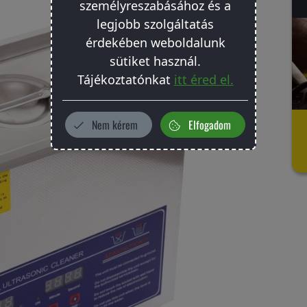
személyreszabásához és a
legjobb szolgáltatás
érdekében weboldalunk
sütiket használ.
Tájékoztatónkat
itt éred el.
Nem kérem
Elfogadom