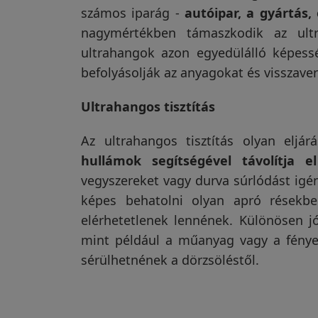
számos iparág -
autóipar, a gyártás,
nagymértékben támaszkodik az ultr
ultrahangok azon egyedülálló képess
befolyásolják az anyagokat és visszaver
Ultrahangos tisztítás
Az ultrahangos tisztítás olyan eljá
hullámok segítségével távolítja 
vegyszereket vagy durva súrlódást igé
képes behatolni olyan apró résekb
elérhetetlenek lennének. Különösen jó
mint például a műanyag vagy a fénye
sérülhetnének a dörzsöléstől.