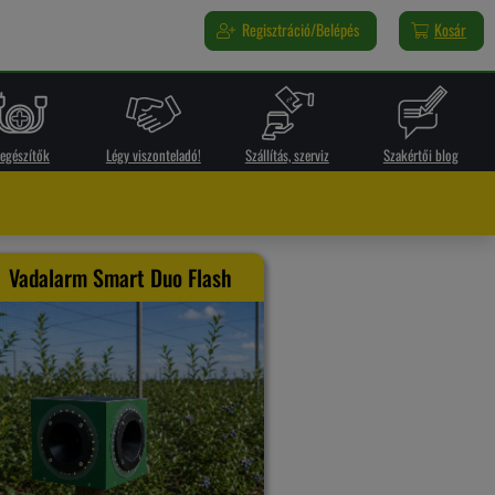
Regisztráció/Belépés
Kosár
iegészítők
Légy viszonteladó!
Szállítás, szerviz
Szakértői blog
Vadalarm Smart Duo Flash