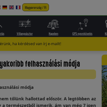
Magyarország / Ft
ztás
Villanypásztor
Napelem
GPS nyomkövetés
K
rünk, ha kérdésed van írj e-mailt!
gyakoribb felhasználási módja
használási módja
nem tőlünk hallottad először. A legtöbben az
y a természetből ismerik, ám van még 7 igen